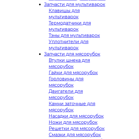
Запчасти для мультиварок
Клавишы для
мультиварок
Термодатчики для
мультиварок
Тэны для мультиварок
Уплотнители для
мультиварок
Запчасти для мясорубок
Втулки шнека для
мясорубок
Гайки для мясорубок
Горловины для
мясорубок
Двигатели для
мясорубок
Камни заточные для
мясорубок
Насадки для мясорубок
Ножи для мясорубок
Решетки для мясорубок
Смазки для мясорубок