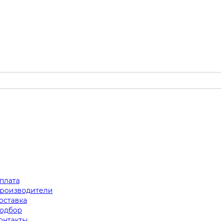
плата
роизводители
оставка
одбор
онтакты