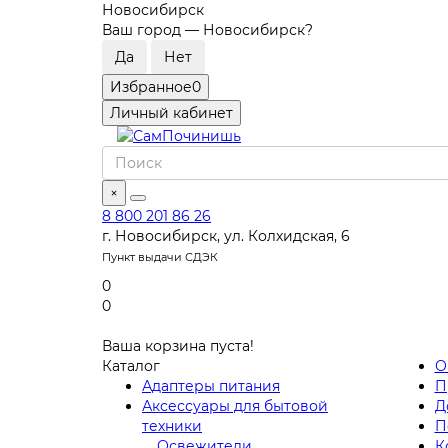
Новосибирск
Ваш город —
Новосибирск
?
Избранное
0
Личный кабинет
×
8 800 201 86 26
г. Новосибирск, ул. Колхидская, 6
Пункт выдачи СДЭК
0
0
Ваша корзина пуста!
Каталог
О
Адаптеры питания
П
Аксессуары для бытовой
Д
техники
П
Освежители
К