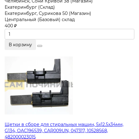
Челябинск, Сони Кривой 38 (Магазин)
Екатеринбург (Склад)
Екатеринбург, Сурикова 50 (Магазин)
Центральный (Базовый) склад
400 ₽
В корзину
Щетки в сборе для стиральных машин, 5x12.5x34мм,
G134, OAC196539, CAR009UN, 047317, 10528568,
482000023015