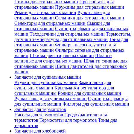
Помпы для стиральных машин
Прессостаты для
стиральных машин
Пружины для стиральных машин
Ремни для стиральных машин
Ручки люка для
стиральных машин
Сальники для стиральных машин
Селекторы для стиральных машин
Смазки для
стиральных машин
Суппорты, фланцы для стиральных
машин
Таходатчики для стиральных машин
Термостаты,
датчики температуры для стиральных машин
Тэны для
стиральных машин
Фильтры насосов, улитки для
стиральных машин
Фильтры сетевые для стиральных
машин
Шкивы для стиральных машин
Шланги
заливные для стиральных машин
Шланги сливные для
стиральных машин
Щетки двигателей для стиральных
машин
Запчасти для сушильных машин
Втулки для сушильных машин
Замки люка для
сушильных машин
Крыльчатки вентилятора для
сушильных машины
Ролики для сушильных машин
Ручки люка для сушильных машин
Суппорты, фланцы
для сушильных машин
Фильтры для сушильных машин
Запчасти для термопотов
Насосы для термопотов
Предохранители для
термопотов
Термостаты для термопотов
Тэны для
термопотов
Запчасти для хлебопечей