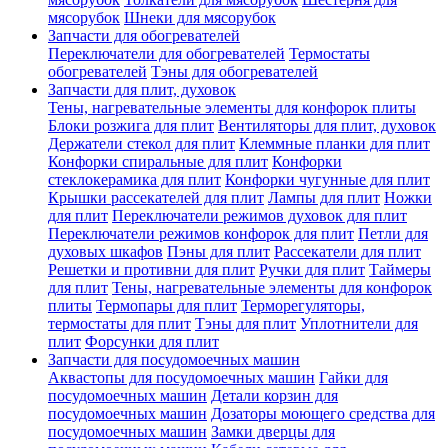
мясорубок
Шнеки для мясорубок
Запчасти для обогревателей
Переключатели для обогревателей
Термостаты
обогревателей
Тэны для обогревателей
Запчасти для плит, духовок
Тены, нагревательные элементы для конфорок плиты
Блоки розжига для плит
Вентиляторы для плит, духовок
Держатели стекол для плит
Клеммные планки для плит
Конфорки спиральные для плит
Конфорки
стеклокерамика для плит
Конфорки чугунные для плит
Крышки рассекателей для плит
Лампы для плит
Ножки
для плит
Переключатели режимов духовок для плит
Переключатели режимов конфорок для плит
Петли для
духовых шкафов
Пэны для плит
Рассекатели для плит
Решетки и противни для плит
Ручки для плит
Таймеры
для плит
Тены, нагревательные элементы для конфорок
плиты
Термопары для плит
Терморегуляторы,
термостаты для плит
Тэны для плит
Уплотнители для
плит
Форсунки для плит
Запчасти для посудомоечных машин
Аквастопы для посудомоечных машин
Гайки для
посудомоечных машин
Детали корзин для
посудомоечных машин
Дозаторы моющего средства для
посудомоечных машин
Замки дверцы для