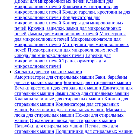
Диоды для микроволновых печей
Клавиши для
микроволновых печей
Колпачки магнетронов для
микроволновых печей
Кольцо тарелки, крестовины для
микроволновых печей
Конденсаторы для
микроволновых печей
Коплеры для микроволновых
печей
Крючки, защелки, замки для микроволновых
печей
Лампы для микроволновых печей
Магнетроны
для микроволновых печей
Микровыключатели для
микроволновых печей
Моторчики для микроволновых
печей
Предохранители для микроволновых печей
Слюда для микроволновых печей
Тарелки для
микроволновых печей
Трансформаторы для
микроволновых печей
Запчасти для стиральных машин
Амортизаторы для стиральных машин
Баки, барабаны
для стиральных машин
Бойники для стиральных машин
Втулки крестовин для стиральных машин
Двигатели для
стиральных машин
Замки люка для стиральных машин
Клапаны заливные для стиральных машин
Кнопка для
стиральных машин
Конденсаторы для стиральных
машин
Крестовины для стиральных машин
Манжеты
люка для стиральных машин
Ножки для стиральных
машин
Обрамления люка для стиральных машин
Патрубки для стиральных машин
Петли люка для
стиральных машин
Подшипники для стиральных машин