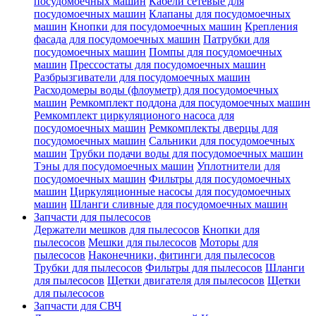
посудомоечных машин
Кабели сетевые для
посудомоечных машин
Клапаны для посудомоечных
машин
Кнопки для посудомоечных машин
Крепления
фасада для посудомоечных машин
Патрубки для
посудомоечных машин
Помпы для посудомоечных
машин
Прессостаты для посудомоечных машин
Разбрызгиватели для посудомоечных машин
Расходомеры воды (флоуметр) для посудомоечных
машин
Ремкомплект поддона для посудомоечных машин
Ремкомплект циркуляционого насоса для
посудомоечных машин
Ремкомплекты дверцы для
посудомоечных машин
Сальники для посудомоечных
машин
Трубки подачи воды для посудомоечных машин
Тэны для посудомоечных машин
Уплотнители для
посудомоечных машин
Фильтры для посудомоечных
машин
Циркуляционные насосы для посудомоечных
машин
Шланги сливные для посудомоечных машин
Запчасти для пылесосов
Держатели мешков для пылесосов
Кнопки для
пылесосов
Мешки для пылесосов
Моторы для
пылесосов
Наконечники, фитинги для пылесосов
Трубки для пылесосов
Фильтры для пылесосов
Шланги
для пылесосов
Щетки двигателя для пылесосов
Щетки
для пылесосов
Запчасти для СВЧ