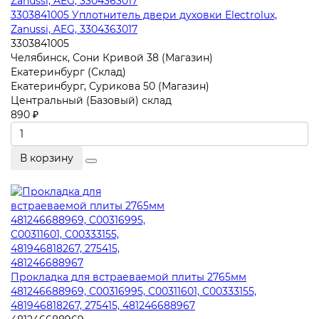
3303841005 Уплотнитель двери духовки Electrolux,
Zanussi, AEG, 3304363017
3303841005
Челябинск, Сони Кривой 38 (Магазин)
Екатеринбург (Склад)
Екатеринбург, Сурикова 50 (Магазин)
Центральный (Базовый) склад
890 ₽
В корзину
Прокладка для встраеваемой плиты 2765мм
481246688969, C00316995, C00311601, C00333155,
481946818267, 275415, 481246688967