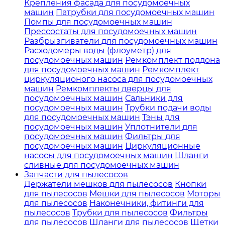
Крепления фасада для посудомоечных
машин
Патрубки для посудомоечных машин
Помпы для посудомоечных машин
Прессостаты для посудомоечных машин
Разбрызгиватели для посудомоечных машин
Расходомеры воды (флоуметр) для
посудомоечных машин
Ремкомплект поддона
для посудомоечных машин
Ремкомплект
циркуляционого насоса для посудомоечных
машин
Ремкомплекты дверцы для
посудомоечных машин
Сальники для
посудомоечных машин
Трубки подачи воды
для посудомоечных машин
Тэны для
посудомоечных машин
Уплотнители для
посудомоечных машин
Фильтры для
посудомоечных машин
Циркуляционные
насосы для посудомоечных машин
Шланги
сливные для посудомоечных машин
Запчасти для пылесосов
Держатели мешков для пылесосов
Кнопки
для пылесосов
Мешки для пылесосов
Моторы
для пылесосов
Наконечники, фитинги для
пылесосов
Трубки для пылесосов
Фильтры
для пылесосов
Шланги для пылесосов
Щетки