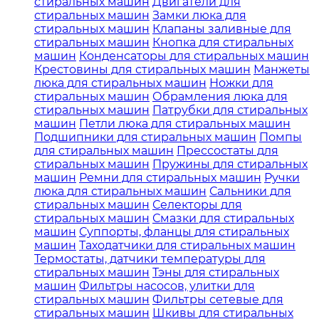
стиральных машин
Двигатели для
стиральных машин
Замки люка для
стиральных машин
Клапаны заливные для
стиральных машин
Кнопка для стиральных
машин
Конденсаторы для стиральных машин
Крестовины для стиральных машин
Манжеты
люка для стиральных машин
Ножки для
стиральных машин
Обрамления люка для
стиральных машин
Патрубки для стиральных
машин
Петли люка для стиральных машин
Подшипники для стиральных машин
Помпы
для стиральных машин
Прессостаты для
стиральных машин
Пружины для стиральных
машин
Ремни для стиральных машин
Ручки
люка для стиральных машин
Сальники для
стиральных машин
Селекторы для
стиральных машин
Смазки для стиральных
машин
Суппорты, фланцы для стиральных
машин
Таходатчики для стиральных машин
Термостаты, датчики температуры для
стиральных машин
Тэны для стиральных
машин
Фильтры насосов, улитки для
стиральных машин
Фильтры сетевые для
стиральных машин
Шкивы для стиральных