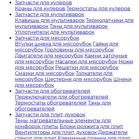
Запчасти для кулеров
Краны для кулеров
Термостаты для кулеров
Запчасти для мультиварок
Клавишы для мультиварок
Термодатчики для
мультиварок
Тэны для мультиварок
Уплотнители для мультиварок
Запчасти для мясорубок
Втулки шнека для мясорубок
Гайки для
мясорубок
Горловины для мясорубок
Двигатели для мясорубок
Камни заточные
для мясорубок
Насадки для мясорубок
Ножи
для мясорубок
Решетки для мясорубок
Смазки для мясорубок
Толкатели для
мясорубок
Шестерня для мясорубок
Шнеки
для мясорубок
Запчасти для обогревателей
Переключатели для обогревателей
Термостаты обогревателей
Тэны для
обогревателей
Запчасти для плит, духовок
Тены, нагревательные элементы для
конфорок плиты
Блоки розжига для плит
Вентиляторы для плит, духовок
Держатели
стекол для плит
Клеммные планки для плит