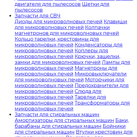
двигателя для пылесосов
Щетки для
пылесосов
Запчасти для СВЧ
Диоды для микроволновых печей
Клавиши
для микроволновых печей
Колпачки
магнетронов для микроволновых печей
Кольцо тарелки, крестовины для
микроволновых печей
Конденсаторы для
микроволновых печей
Коплеры для
микроволновых печей
Крючки, защелки,
замки для микроволновых печей
Лампы для
микроволновых печей
Магнетроны для
микроволновых печей
Микровыключатели
для микроволновых печей
Моторчики для
микроволновых печей
Предохранители для
микроволновых печей
Слюда для
микроволновых печей
Тарелки для
микроволновых печей
Трансформаторы для
микроволновых печей
Запчасти для стиральных машин
Амортизаторы для стиральных машин
Баки,
барабаны для стиральных машин
Бойники
для стиральных машин
Втулки крестовин для