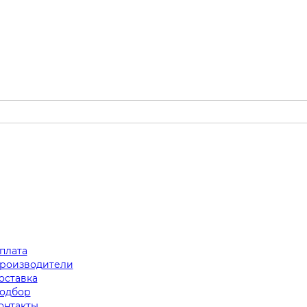
плата
роизводители
оставка
одбор
онтакты