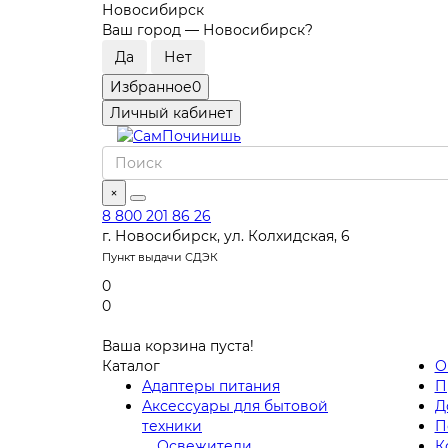
Новосибирск
Ваш город —
Новосибирск
?
Избранное
0
Личный кабинет
×
8 800 201 86 26
г. Новосибирск, ул. Колхидская, 6
Пункт выдачи СДЭК
0
0
Ваша корзина пуста!
Каталог
О
Адаптеры питания
П
Аксессуары для бытовой
Д
техники
П
Освежители
К