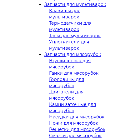
Запчасти для мультиварок
Клавишы для
мультиварок
Термодатчики для
мультиварок
Тэны для мультиварок
Уплотнители для
мультиварок
Запчасти для мясорубок
Втулки шнека для
мясорубок
Гайки для мясорубок
Горловины для
мясорубок
Двигатели для
мясорубок
Камни заточные для
мясорубок
Насадки для мясорубок
Ножи для мясорубок
Решетки для мясорубок
Смазки для мясорубок