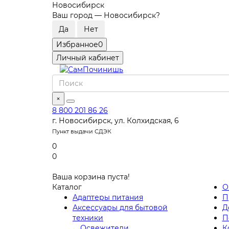
Новосибирск
Ваш город —
Новосибирск
?
Избранное
0
Личный кабинет
×
8 800 201 86 26
г. Новосибирск, ул. Колхидская, 6
Пункт выдачи СДЭК
0
0
Ваша корзина пуста!
Каталог
О
Адаптеры питания
П
Аксессуары для бытовой
Д
техники
П
Освежители
К