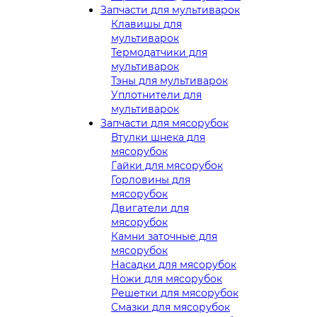
Запчасти для мультиварок
Клавишы для
мультиварок
Термодатчики для
мультиварок
Тэны для мультиварок
Уплотнители для
мультиварок
Запчасти для мясорубок
Втулки шнека для
мясорубок
Гайки для мясорубок
Горловины для
мясорубок
Двигатели для
мясорубок
Камни заточные для
мясорубок
Насадки для мясорубок
Ножи для мясорубок
Решетки для мясорубок
Смазки для мясорубок