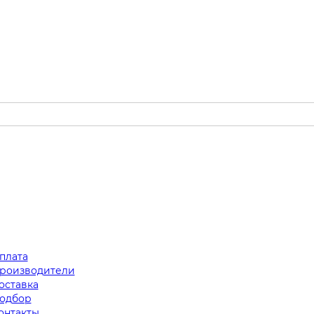
плата
роизводители
оставка
одбор
онтакты