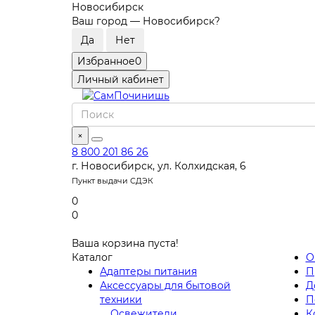
Новосибирск
Ваш город —
Новосибирск
?
Избранное
0
Личный кабинет
×
8 800 201 86 26
г. Новосибирск, ул. Колхидская, 6
Пункт выдачи СДЭК
0
0
Ваша корзина пуста!
Каталог
О
Адаптеры питания
П
Аксессуары для бытовой
Д
техники
П
Освежители
К