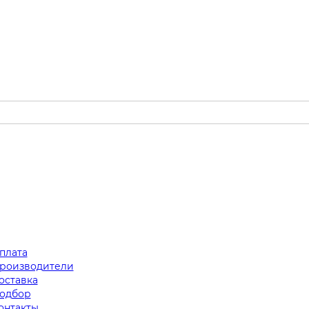
плата
роизводители
оставка
одбор
онтакты