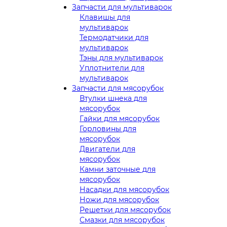
Запчасти для мультиварок
Клавишы для
мультиварок
Термодатчики для
мультиварок
Тэны для мультиварок
Уплотнители для
мультиварок
Запчасти для мясорубок
Втулки шнека для
мясорубок
Гайки для мясорубок
Горловины для
мясорубок
Двигатели для
мясорубок
Камни заточные для
мясорубок
Насадки для мясорубок
Ножи для мясорубок
Решетки для мясорубок
Смазки для мясорубок