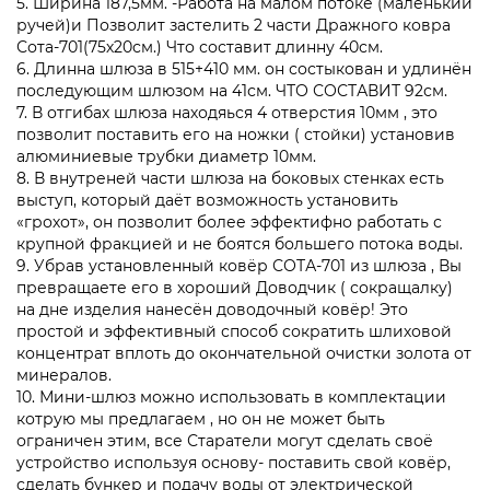
5. Ширина 187,5мм. -Работа на малом потоке (маленький
ручей)и Позволит застелить 2 части Дражного ковра
Сота-701(75х20см.) Что составит длинну 40см.
6. Длинна шлюза в 515+410 мм. он состыкован и удлинён
последующим шлюзом на 41см. ЧТО СОСТАВИТ 92см.
7. В отгибах шлюза находяься 4 отверстия 10мм , это
позволит поставить его на ножки ( стойки) установив
алюминиевые трубки диаметр 10мм.
8. В внутреней части шлюза на боковых стенках есть
выступ, который даёт возможность установить
«грохот», он позволит более эффектифно работать с
крупной фракцией и не боятся большего потока воды.
9. Убрав установленный ковёр СОТА-701 из шлюза , Вы
превращаете его в хороший Доводчик ( сокращалку)
на дне изделия нанесён доводочный ковёр! Это
простой и эффективный способ сократить шлиховой
концентрат вплоть до окончательной очистки золота от
минералов.
10. Мини-шлюз можно использовать в комплектации
котрую мы предлагаем , но он не может быть
ограничен этим, все Старатели могут сделать своё
устройство используя основу- поставить свой ковёр,
сделать бункер и подачу воды от электрической