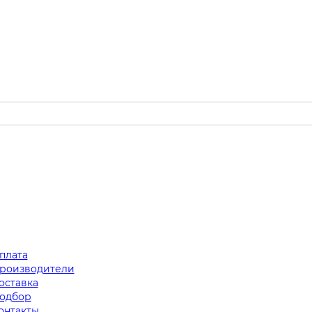
плата
роизводители
оставка
одбор
онтакты