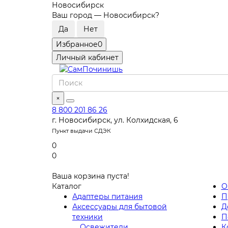
Новосибирск
Ваш город —
Новосибирск
?
Избранное
0
Личный кабинет
×
8 800 201 86 26
г. Новосибирск, ул. Колхидская, 6
Пункт выдачи СДЭК
0
0
Ваша корзина пуста!
Каталог
О
Адаптеры питания
П
Аксессуары для бытовой
Д
техники
П
Освежители
К