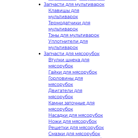
Запчасти для мультиварок
Клавишы для
мультиварок
Термодатчики для
мультиварок
Тэны для мультиварок
Уплотнители для
мультиварок
Запчасти для мясорубок
Втулки шнека для
мясорубок
Гайки для мясорубок
Горловины для
мясорубок
Двигатели для
мясорубок
Камни заточные для
мясорубок
Насадки для мясорубок
Ножи для мясорубок
Решетки для мясорубок
Смазки для мясорубок