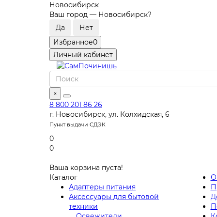
Новосибирск
Ваш город —
Новосибирск
?
Избранное
0
Личный кабинет
×
8 800 201 86 26
г. Новосибирск, ул. Колхидская, 6
Пункт выдачи СДЭК
0
0
Ваша корзина пуста!
Каталог
О
Адаптеры питания
П
Аксессуары для бытовой
Д
техники
П
Освежители
К