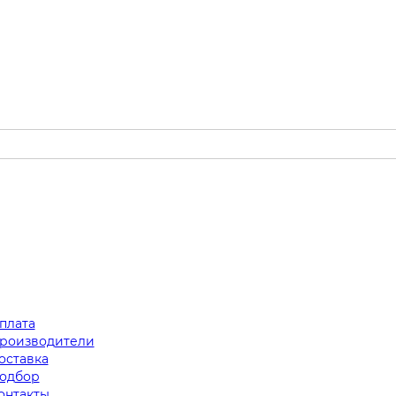
плата
роизводители
оставка
одбор
онтакты