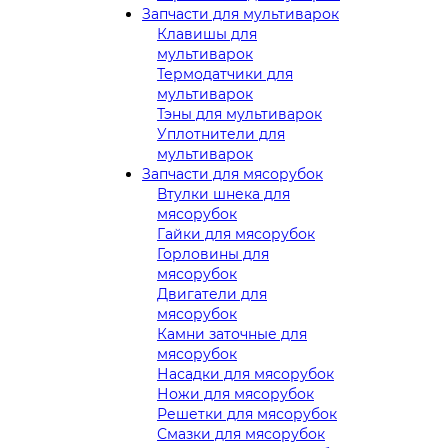
Запчасти для мультиварок
Клавишы для
мультиварок
Термодатчики для
мультиварок
Тэны для мультиварок
Уплотнители для
мультиварок
Запчасти для мясорубок
Втулки шнека для
мясорубок
Гайки для мясорубок
Горловины для
мясорубок
Двигатели для
мясорубок
Камни заточные для
мясорубок
Насадки для мясорубок
Ножи для мясорубок
Решетки для мясорубок
Смазки для мясорубок