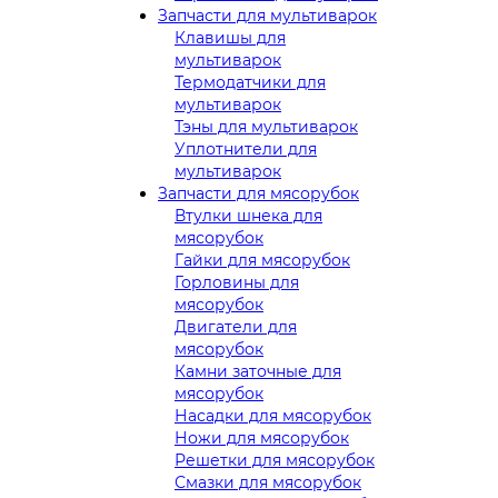
Запчасти для мультиварок
Клавишы для
мультиварок
Термодатчики для
мультиварок
Тэны для мультиварок
Уплотнители для
мультиварок
Запчасти для мясорубок
Втулки шнека для
мясорубок
Гайки для мясорубок
Горловины для
мясорубок
Двигатели для
мясорубок
Камни заточные для
мясорубок
Насадки для мясорубок
Ножи для мясорубок
Решетки для мясорубок
Смазки для мясорубок