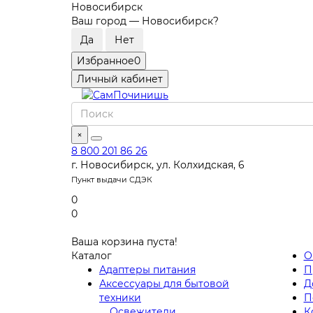
Новосибирск
Ваш город —
Новосибирск
?
Избранное
0
Личный кабинет
×
8 800 201 86 26
г. Новосибирск, ул. Колхидская, 6
Пункт выдачи СДЭК
0
0
Ваша корзина пуста!
Каталог
О
Адаптеры питания
П
Аксессуары для бытовой
Д
техники
П
Освежители
К