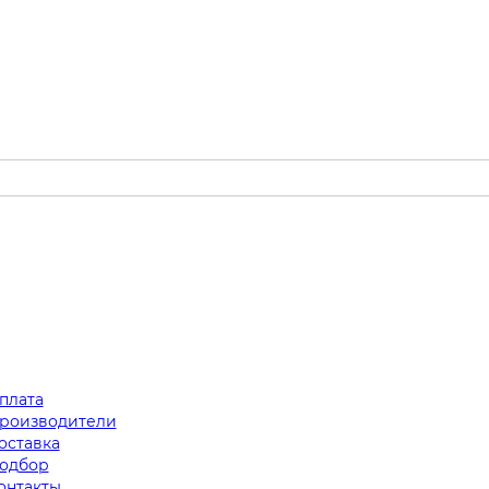
плата
роизводители
оставка
одбор
онтакты