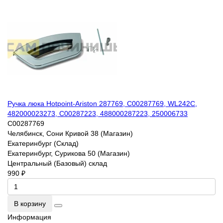
Ручка люка Hotpoint-Ariston 287769, C00287769, WL242C,
482000023273, C00287223, 488000287223, 250006733
C00287769
Челябинск, Сони Кривой 38 (Магазин)
Екатеринбург (Склад)
Екатеринбург, Сурикова 50 (Магазин)
Центральный (Базовый) склад
990 ₽
В корзину
Информация