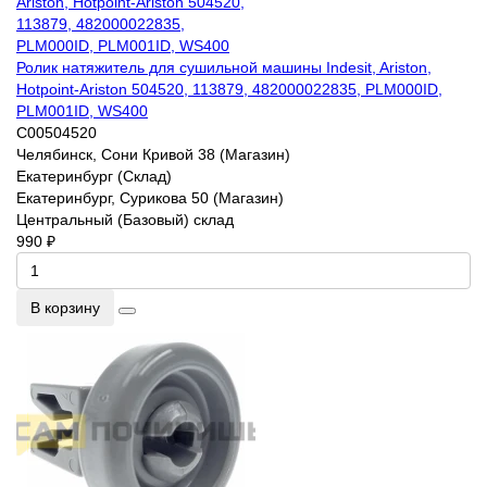
Ролик натяжитель для сушильной машины Indesit, Ariston,
Hotpoint-Ariston 504520, 113879, 482000022835, PLM000ID,
PLM001ID, WS400
C00504520
Челябинск, Сони Кривой 38 (Магазин)
Екатеринбург (Склад)
Екатеринбург, Сурикова 50 (Магазин)
Центральный (Базовый) склад
990 ₽
В корзину