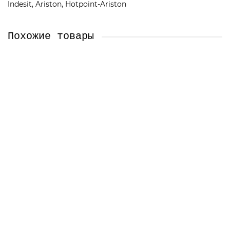
Indesit, Ariston, Hotpoint-Ariston
Похожие товары
Ролик для посудомоечной машины Electrolux,
Zanussi, AEG
50286967000
Челябинск, Сони Кривой 38 (Магазин)
Екатеринбург (Склад)
Екатеринбург, Сурикова 50 (Магазин)
Центральный (Базовый) склад