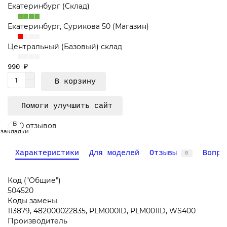
Екатеринбург (Склад)
Екатеринбург, Сурикова 50 (Магазин)
Центральный (Базовый) склад
990 ₽
В корзину
Помоги улучшить сайт
В
0 отзывов
закладки
Характеристики
Для моделей
Отзывы
Вопро
0
Код ("Общие")
504520
Коды замены
113879, 482000022835, PLM000ID, PLM001ID, WS400
Производитель