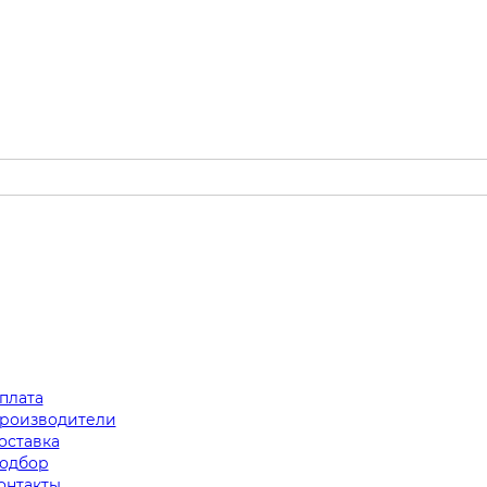
плата
роизводители
оставка
одбор
онтакты