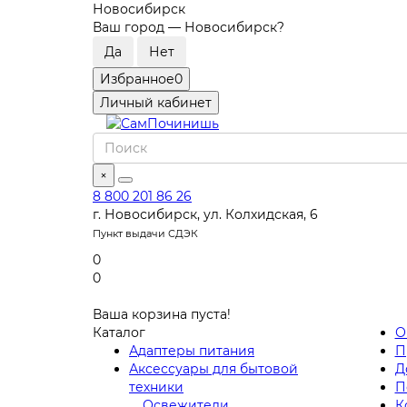
Новосибирск
Ваш город —
Новосибирск
?
Избранное
0
Личный кабинет
×
8 800 201 86 26
г. Новосибирск, ул. Колхидская, 6
Пункт выдачи СДЭК
0
0
Ваша корзина пуста!
Каталог
О
Адаптеры питания
П
Аксессуары для бытовой
Д
техники
П
Освежители
К