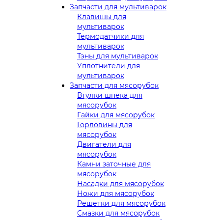
Запчасти для мультиварок
Клавишы для
мультиварок
Термодатчики для
мультиварок
Тэны для мультиварок
Уплотнители для
мультиварок
Запчасти для мясорубок
Втулки шнека для
мясорубок
Гайки для мясорубок
Горловины для
мясорубок
Двигатели для
мясорубок
Камни заточные для
мясорубок
Насадки для мясорубок
Ножи для мясорубок
Решетки для мясорубок
Смазки для мясорубок