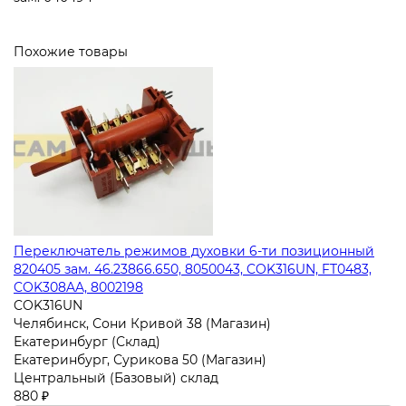
Похожие товары
Переключатель режимов духовки 6-ти позиционный
820405 зам. 46.23866.650, 8050043, COK316UN, FT0483,
COK308AA, 8002198
COK316UN
Челябинск, Сони Кривой 38 (Магазин)
Екатеринбург (Склад)
Екатеринбург, Сурикова 50 (Магазин)
Центральный (Базовый) склад
880 ₽