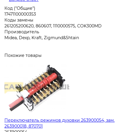
Код ("Общие")
17471100000353
Коды замены
261205200620, 860607, 1110000575, COK300MD
Производитель
Midea, Dexp, Kraft, Zigmund&Shtain
Похожие товары
Переключатель режимов духовки 263900054, зам.
263900018, 870701