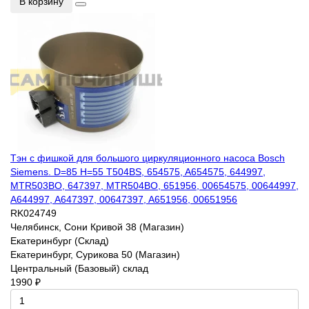
В корзину
Тэн с фишкой для большого циркуляционного насоса Bosch
Siemens. D=85 H=55 T504BS, 654575, A654575, 644997,
MTR503BO, 647397, MTR504BO, 651956, 00654575, 00644997,
A644997, A647397, 00647397, A651956, 00651956
RK024749
Челябинск, Сони Кривой 38 (Магазин)
Екатеринбург (Склад)
Екатеринбург, Сурикова 50 (Магазин)
Центральный (Базовый) склад
1990 ₽