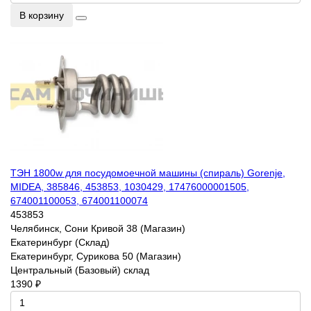
В корзину
ТЭН 1800w для посудомоечной машины (спираль) Gorenje,
MIDEA, 385846, 453853, 1030429, 17476000001505,
674001100053, 674001100074
453853
Челябинск, Сони Кривой 38 (Магазин)
Екатеринбург (Склад)
Екатеринбург, Сурикова 50 (Магазин)
Центральный (Базовый) склад
1390 ₽