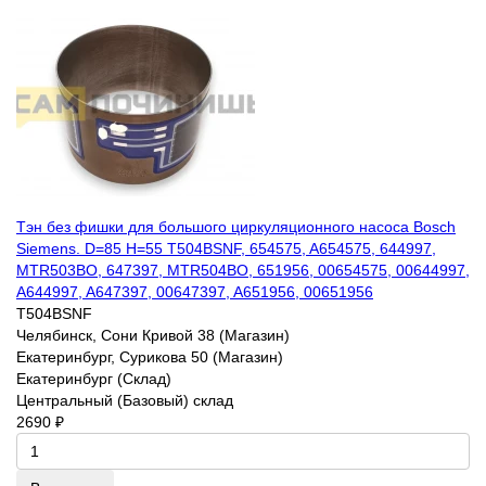
Тэн без фишки для большого циркуляционного насоса Bosch
Siemens. D=85 H=55 T504BSNF, 654575, A654575, 644997,
MTR503BO, 647397, MTR504BO, 651956, 00654575, 00644997,
A644997, A647397, 00647397, A651956, 00651956
T504BSNF
Челябинск, Сони Кривой 38 (Магазин)
Екатеринбург, Сурикова 50 (Магазин)
Екатеринбург (Склад)
Центральный (Базовый) склад
2690 ₽