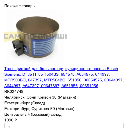
Похожие товары
Тэн с фишкой для большого циркуляционного насоса Bosch
Siemens. D=85 H=55 T504BS, 654575, A654575, 644997,
MTR503BO, 647397, MTR504BO, 651956, 00654575, 00644997,
A644997, A647397, 00647397, A651956, 00651956
RK024749
Челябинск, Сони Кривой 38 (Магазин)
Екатеринбург (Склад)
Екатеринбург, Сурикова 50 (Магазин)
Центральный (Базовый) склад
1990 ₽