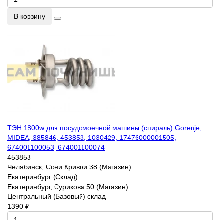
В корзину
ТЭН 1800w для посудомоечной машины (спираль) Gorenje,
MIDEA, 385846, 453853, 1030429, 17476000001505,
674001100053, 674001100074
453853
Челябинск, Сони Кривой 38 (Магазин)
Екатеринбург (Склад)
Екатеринбург, Сурикова 50 (Магазин)
Центральный (Базовый) склад
1390 ₽