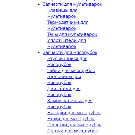
Запчасти для мультиварок
Клавишы для
мультиварок
Термодатчики для
мультиварок
Тэны для мультиварок
Уплотнители для
мультиварок
Запчасти для мясорубок
Втулки шнека для
мясорубок
Гайки для мясорубок
Горловины для
мясорубок
Двигатели для
мясорубок
Камни заточные для
мясорубок
Насадки для мясорубок
Ножи для мясорубок
Решетки для мясорубок
Смазки для мясорубок