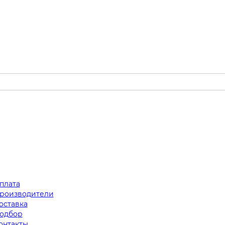
плата
роизводители
оставка
одбор
онтакты