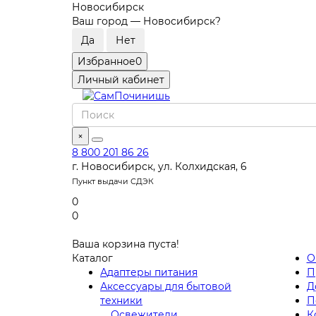
Новосибирск
Ваш город —
Новосибирск
?
Избранное
0
Личный кабинет
×
8 800 201 86 26
г. Новосибирск, ул. Колхидская, 6
Пункт выдачи СДЭК
0
0
Ваша корзина пуста!
Каталог
О
Адаптеры питания
П
Аксессуары для бытовой
Д
техники
П
Освежители
К