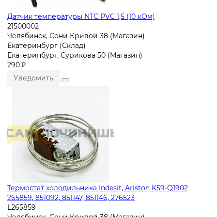
Датчик температуры NTC PVC 1,5 (10 кОм)
21500002
Челябинск, Сони Кривой 38 (Магазин)
Екатеринбург (Склад)
Екатеринбург, Сурикова 50 (Магазин)
290 ₽
Уведомить
Термостат холодильника Indesit, Ariston K59-Q1902
265859, 851092, 851147, 851146, 276523
L265859