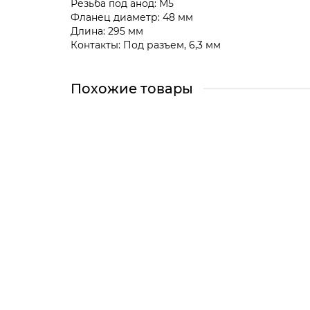
Резьба под анод: M5
Фланец диаметр: 48 мм
Длина: 295 мм
Контакты: Под разъем, 6,3 мм
Похожие товары
Фланец с сухими тэнами 2000 Вт (700+1300) 
3400632
Челябинск, Сони Кривой 38 (Магазин)
Екатеринбург (Склад)
Екатеринбург, Сурикова 50 (Магазин)
Центральный (Базовый) склад
3300 ₽
Уведомить