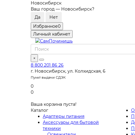
Новосибирск
Ваш город —
Новосибирск
?
Избранное
0
Личный кабинет
×
8 800 201 86 26
г. Новосибирск, ул. Колхидская, 6
Пункт выдачи СДЭК
0
0
Ваша корзина пуста!
Каталог
О
Адаптеры питания
П
Аксессуары для бытовой
Д
техники
П
Освежители
К