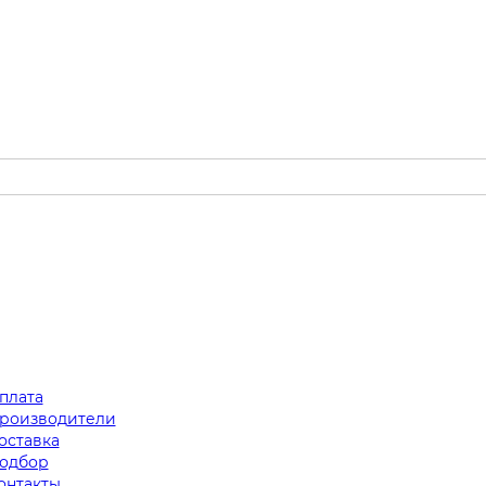
плата
роизводители
оставка
одбор
онтакты