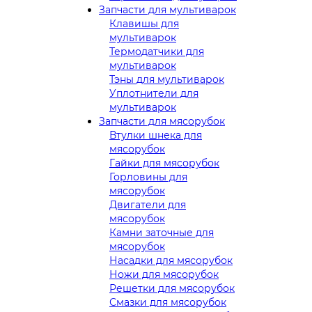
Запчасти для мультиварок
Клавишы для
мультиварок
Термодатчики для
мультиварок
Тэны для мультиварок
Уплотнители для
мультиварок
Запчасти для мясорубок
Втулки шнека для
мясорубок
Гайки для мясорубок
Горловины для
мясорубок
Двигатели для
мясорубок
Камни заточные для
мясорубок
Насадки для мясорубок
Ножи для мясорубок
Решетки для мясорубок
Смазки для мясорубок