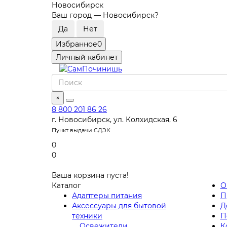
Новосибирск
Ваш город —
Новосибирск
?
Избранное
0
Личный кабинет
×
8 800 201 86 26
г. Новосибирск, ул. Колхидская, 6
Пункт выдачи СДЭК
0
0
Ваша корзина пуста!
Каталог
О
Адаптеры питания
П
Аксессуары для бытовой
Д
техники
П
Освежители
К