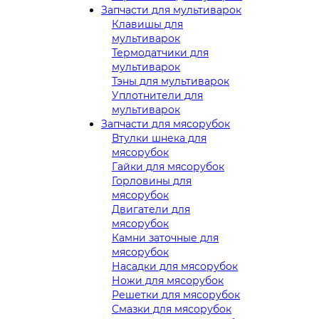
Запчасти для мультиварок
Клавишы для
мультиварок
Термодатчики для
мультиварок
Тэны для мультиварок
Уплотнители для
мультиварок
Запчасти для мясорубок
Втулки шнека для
мясорубок
Гайки для мясорубок
Горловины для
мясорубок
Двигатели для
мясорубок
Камни заточные для
мясорубок
Насадки для мясорубок
Ножи для мясорубок
Решетки для мясорубок
Смазки для мясорубок