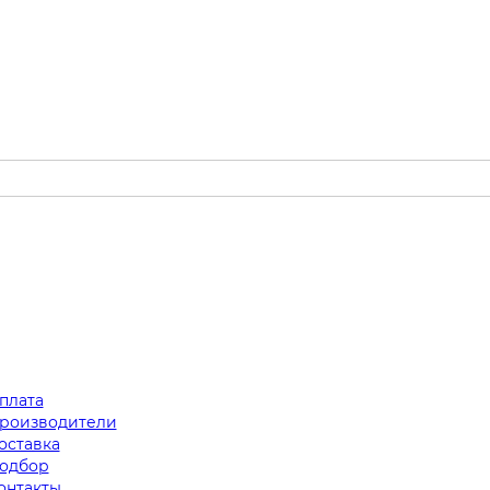
плата
роизводители
оставка
одбор
онтакты