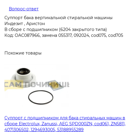
Вопрос-ответ
Суппорт бака вертикальной стиральной машины
Индезит , Аристон
В сборе с подшипником (6204 закрытого типа)
Код: OAC087966, замена 055317, 092024, cod075, cod705
Похожие товары
Суппорт с подшипником для бака стиральных машин в
сборе Electrolux, Zanussi, AEG SPD000ZN, cod061, ZN5811,
4071306502, 1294693005, 53188955289