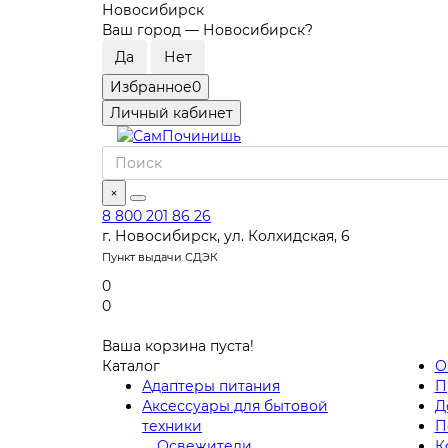
Новосибирск
Ваш город —
Новосибирск
?
Избранное
0
Личный кабинет
×
8 800 201 86 26
г. Новосибирск, ул. Колхидская, 6
Пункт выдачи СДЭК
0
0
Ваша корзина пуста!
Каталог
О
Адаптеры питания
П
Аксессуары для бытовой
Д
техники
П
Освежители
К