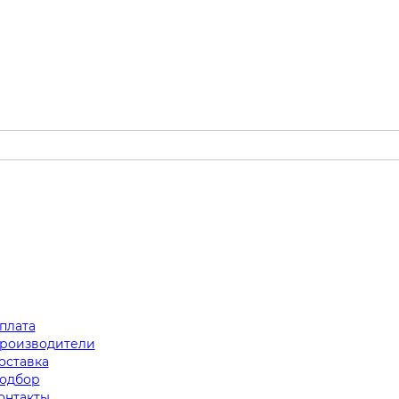
плата
роизводители
оставка
одбор
онтакты