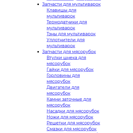
Запчасти для мультиварок
Клавишы для
мультиварок
Термодатчики для
мультиварок
Тэны для мультиварок
Уплотнители для
мультиварок
Запчасти для мясорубок
Втулки шнека для
мясорубок
Гайки для мясорубок
Горловины для
мясорубок
Двигатели для
мясорубок
Камни заточные для
мясорубок
Насадки для мясорубок
Ножи для мясорубок
Решетки для мясорубок
Смазки для мясорубок