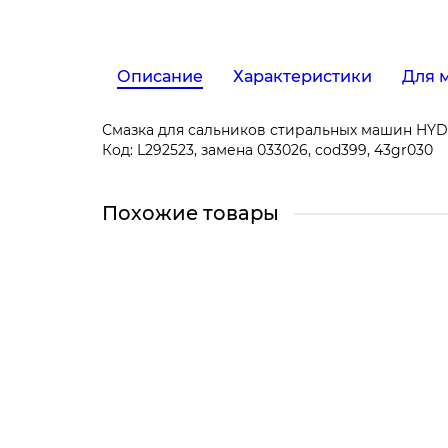
Описание
Характеристики
Для 
Смазка для сальников стиральных машин HY
Код: L292523, замена 033026, cod399, 43gr030
Похожие товары
Смазка для сальников HYDRA TA 1,5гр T15HT, L
T15HT
Челябинск, Сони Кривой 38 (Магазин)