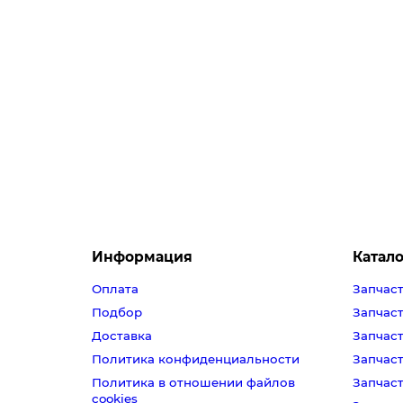
SLB904UN
Челябинск, Сони Кривой 38 (Магазин)
Екатеринбург (Склад)
Екатеринбург, Сурикова 50 (Магазин)
Центральный (Базовый) склад
90 ₽
В корзину
Информация
Катало
Оплата
Запчаст
Подбор
Запчаст
Доставка
Запчаст
Политика конфиденциальности
Запчас
Политика в отношении файлов
Запчас
cookies