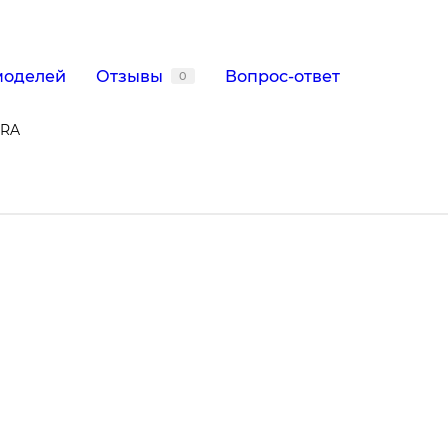
моделей
Отзывы
Вопрос-ответ
0
DRA
292523, 033026, cod399, 43gr030