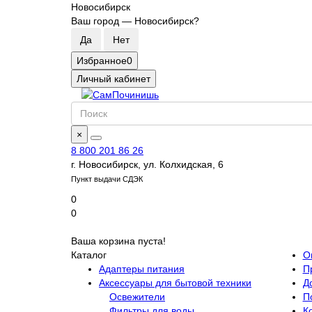
Новосибирск
Ваш город —
Новосибирск
?
Избранное
0
Личный кабинет
×
8 800 201 86 26
г. Новосибирск, ул. Колхидская, 6
Пункт выдачи СДЭК
0
0
Ваша корзина пуста!
Каталог
О
Адаптеры питания
П
Аксессуары для бытовой техники
Д
Освежители
П
Фильтры для воды
К