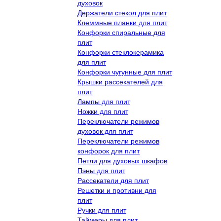
духовок
Держатели стекол для плит
Клеммные планки для плит
Конфорки спиральные для
плит
Конфорки стеклокерамика
для плит
Конфорки чугунные для плит
Крышки рассекателей для
плит
Лампы для плит
Ножки для плит
Переключатели режимов
духовок для плит
Переключатели режимов
конфорок для плит
Петли для духовых шкафов
Пэны для плит
Рассекатели для плит
Решетки и противни для
плит
Ручки для плит
Таймеры для плит