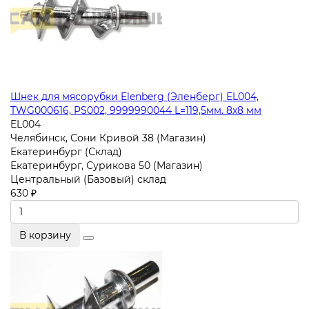
Шнек для мясорубки Elenberg (Эленберг) EL004,
TWG000616, PS002, 9999990044 L=119,5мм. 8х8 мм
EL004
Челябинск, Сони Кривой 38 (Магазин)
Екатеринбург (Склад)
Екатеринбург, Сурикова 50 (Магазин)
Центральный (Базовый) склад
630 ₽
В корзину