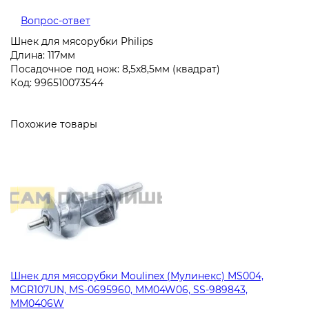
Вопрос-ответ
Шнек для мясорубки Philips
Длина: 117мм
Посадочное под нож: 8,5x8,5мм (квадрат)
Код: 996510073544
Похожие товары
Шнек для мясорубки Moulinex (Мулинекс) MS004,
MGR107UN, MS-0695960, MM04W06, SS-989843,
MM0406W