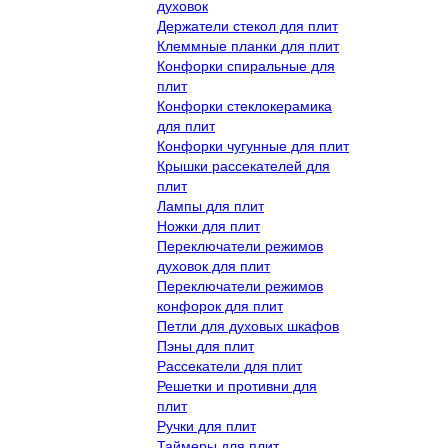
духовок
Держатели стекол для плит
Клеммные планки для плит
Конфорки спиральные для
плит
Конфорки стеклокерамика
для плит
Конфорки чугунные для плит
Крышки рассекателей для
плит
Лампы для плит
Ножки для плит
Переключатели режимов
духовок для плит
Переключатели режимов
конфорок для плит
Петли для духовых шкафов
Пэны для плит
Рассекатели для плит
Решетки и противни для
плит
Ручки для плит
Таймеры для плит