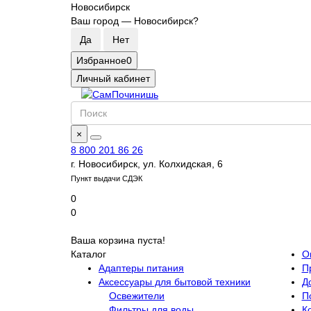
Новосибирск
Ваш город —
Новосибирск
?
Избранное
0
Личный кабинет
×
8 800 201 86 26
г. Новосибирск, ул. Колхидская, 6
Пункт выдачи СДЭК
0
0
Ваша корзина пуста!
Каталог
О
Адаптеры питания
П
Аксессуары для бытовой техники
Д
Освежители
П
Фильтры для воды
К