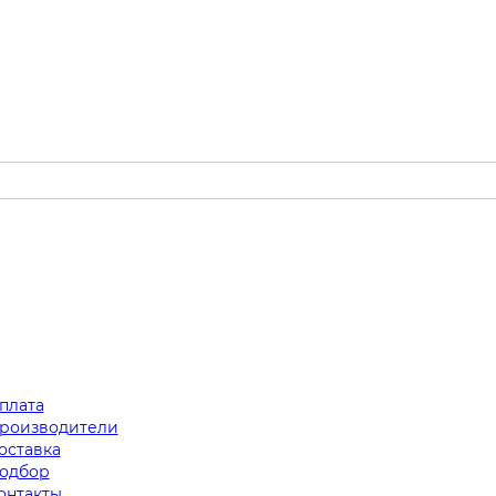
плата
роизводители
оставка
одбор
онтакты