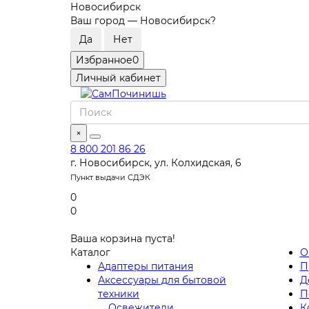
Новосибирск
Ваш город —
Новосибирск
?
Избранное
0
Личный кабинет
×
8 800 201 86 26
г. Новосибирск, ул. Колхидская, 6
Пункт выдачи СДЭК
0
0
Ваша корзина пуста!
Каталог
О
Адаптеры питания
П
Аксессуары для бытовой
Д
техники
П
Освежители
К