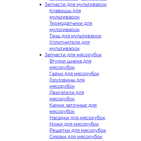
Запчасти для мультиварок
Клавишы для
мультиварок
Термодатчики для
мультиварок
Тэны для мультиварок
Уплотнители для
мультиварок
Запчасти для мясорубок
Втулки шнека для
мясорубок
Гайки для мясорубок
Горловины для
мясорубок
Двигатели для
мясорубок
Камни заточные для
мясорубок
Насадки для мясорубок
Ножи для мясорубок
Решетки для мясорубок
Смазки для мясорубок