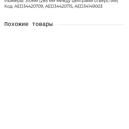
Размеры: 310мм (285 мм между центрами отверстий)
Код: AED34420709, AED34420715, AED34149003
Похожие товары
AED34420702 Ручка холодильника LG, белая (150шт/к)
AED34420702
Челябинск, Сони Кривой 38 (Магазин)
Екатеринбург (Склад)
Екатеринбург, Сурикова 50 (Магазин)
Центральный (Базовый) склад
1280 ₽