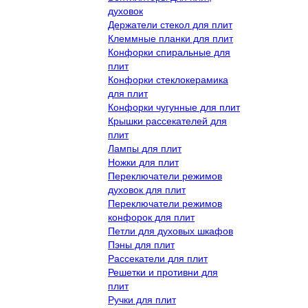
духовок
Держатели стекол для плит
Клеммные планки для плит
Конфорки спиральные для
плит
Конфорки стеклокерамика
для плит
Конфорки чугунные для плит
Крышки рассекателей для
плит
Лампы для плит
Ножки для плит
Переключатели режимов
духовок для плит
Переключатели режимов
конфорок для плит
Петли для духовых шкафов
Пэны для плит
Рассекатели для плит
Решетки и противни для
плит
Ручки для плит