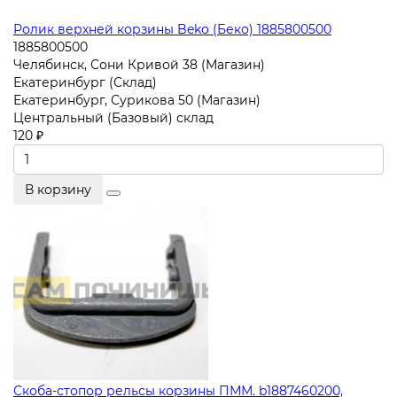
Ролик верхней корзины Beko (Беко) 1885800500
1885800500
Челябинск, Сони Кривой 38 (Магазин)
Екатеринбург (Склад)
Екатеринбург, Сурикова 50 (Магазин)
Центральный (Базовый) склад
120 ₽
В корзину
Скоба-стопор рельсы корзины ПММ. b1887460200,