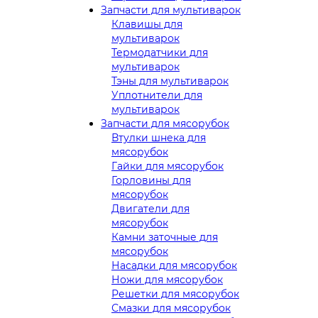
Запчасти для мультиварок
Клавишы для
мультиварок
Термодатчики для
мультиварок
Тэны для мультиварок
Уплотнители для
мультиварок
Запчасти для мясорубок
Втулки шнека для
мясорубок
Гайки для мясорубок
Горловины для
мясорубок
Двигатели для
мясорубок
Камни заточные для
мясорубок
Насадки для мясорубок
Ножи для мясорубок
Решетки для мясорубок
Смазки для мясорубок