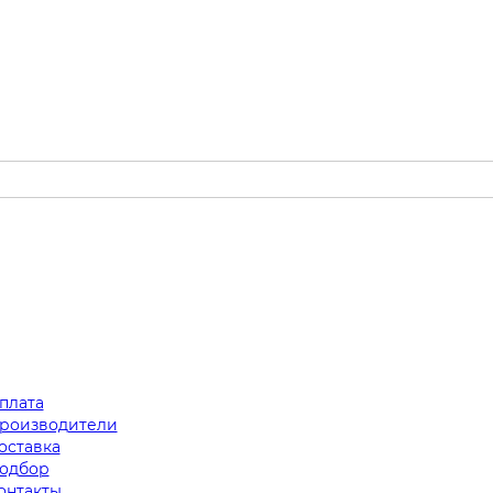
плата
роизводители
оставка
одбор
онтакты