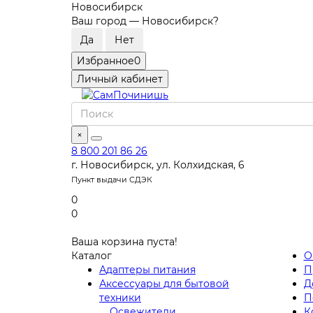
Новосибирск
Ваш город —
Новосибирск
?
Избранное
0
Личный кабинет
×
8 800 201 86 26
г. Новосибирск, ул. Колхидская, 6
Пункт выдачи СДЭК
0
0
Ваша корзина пуста!
Каталог
О
Адаптеры питания
П
Аксессуары для бытовой
Д
техники
П
Освежители
К