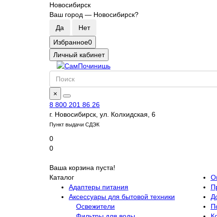
Новосибирск
Ваш город —
Новосибирск
?
Избранное
0
Личный кабинет
×
8 800 201 86 26
г. Новосибирск, ул. Колхидская, 6
Пункт выдачи СДЭК
0
0
Ваша корзина пуста!
Каталог
О
Адаптеры питания
П
Аксессуары для бытовой техники
Д
Освежители
П
Фильтры для воды
К