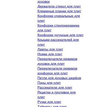
духовок
Держатели стекол для плит
Клеммные планки для плит
Конфорки спиральные для
плит
Конфорки стеклокерамика
для плит
Конфорки чугунные для плит
Крышки рассекателей для
плит
Лампы для плит
Ножки для плит
Переключатели режимов
духовок для плит
Переключатели режимов
конфорок для плит
Петли для духовых шкафов
Пэны для плит
Рассекатели для плит
Решетки и противни для
плит
Ручки для плит
Таймеры для плит