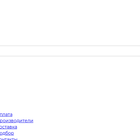
плата
роизводители
оставка
одбор
онтакты