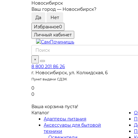
Новосибирск
Ваш город —
Новосибирск
?
Избранное
0
Личный кабинет
×
8 800 201 86 26
г. Новосибирск, ул. Колхидская, 6
Пункт выдачи СДЭК
0
0
Ваша корзина пуста!
Каталог
О
Адаптеры питания
П
Аксессуары для бытовой
Д
техники
П
Освежители
К