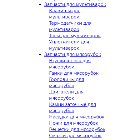
Запчасти для мультиварок
Клавишы для
мультиварок
Термодатчики для
мультиварок
Тэны для мультиварок
Уплотнители для
мультиварок
Запчасти для мясорубок
Втулки шнека для
мясорубок
Гайки для мясорубок
Горловины для
мясорубок
Двигатели для
мясорубок
Камни заточные для
мясорубок
Насадки для мясорубок
Ножи для мясорубок
Решетки для мясорубок
Смазки для мясорубок