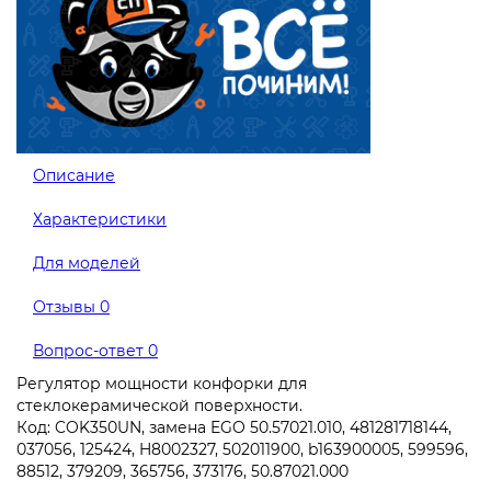
Описание
Характеристики
Для моделей
Отзывы
0
Вопрос-ответ
0
Регулятор мощности конфорки для
стеклокерамической поверхности.
Код: COK350UN, замена EGO 50.57021.010, 481281718144,
037056, 125424, H8002327, 502011900, b163900005, 599596,
88512, 379209, 365756, 373176, 50.87021.000