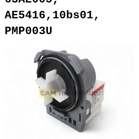
AE5416,10bs01,
PMP003U