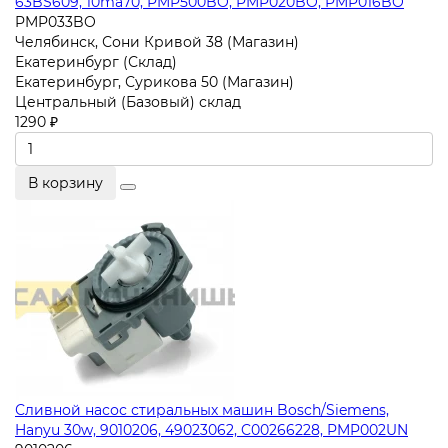
63BS609, 10ma70, PMP500BO, PMP020BO, PMP016BO
PMP033BO
Челябинск, Сони Кривой 38 (Магазин)
Екатеринбург (Склад)
Екатеринбург, Сурикова 50 (Магазин)
Центральный (Базовый) склад
1290 ₽
В корзину
Сливной насос стиральных машин Bosch/Siemens,
Hanyu 30w, 9010206, 49023062, C00266228, PMP002UN