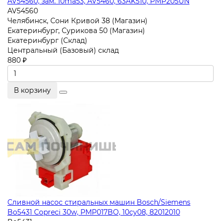
AV54560, зам. 10ma53, AV5460, 63AK510, PMP205UN
AV54560
Челябинск, Сони Кривой 38 (Магазин)
Екатеринбург, Сурикова 50 (Магазин)
Екатеринбург (Склад)
Центральный (Базовый) склад
880 ₽
В корзину
Сливной насос стиральных машин Bosch/Siemens
Bo5431 Copreci 30w, PMP017BO, 10cy08, 82012010