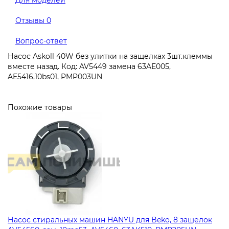
Для моделей
Отзывы
0
Вопрос-ответ
Насос Askoll 40W без улитки на защелках 3шт.клеммы
вместе назад. Код: AV5449 замена 63AE005,
AE5416,10bs01, PMP003UN
Похожие товары
Насос стиральных машин HANYU для Beko, 8 защелок