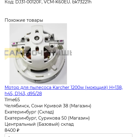
Код: DJ31-00120F, VCM-K60EU. bk73221h
Похожие товары
Мотор для пылесоса Karcher 1200w (моющий) H=138,
h45, D143, d95/28
11me65
Челябинск, Сони Кривой 38 (Магазин)
Екатеринбург (Склад)
Екатеринбург, Сурикова 50 (Магазин)
Центральный (Базовый) склад
8400 ₽