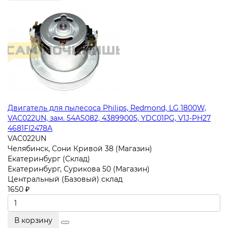
Двигатель для пылесоса Philips, Redmond, LG 1800W,
VAC022UN, зам. 54AS082, 43899005, YDC01PG, V1J-PH27
4681FI2478A
VAC022UN
Челябинск, Сони Кривой 38 (Магазин)
Екатеринбург (Склад)
Екатеринбург, Сурикова 50 (Магазин)
Центральный (Базовый) склад
1650 ₽
В корзину