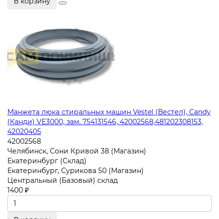
В корзину
Манжета люка стиральных машин Vestel (Вестел), Candy
(Канди) VE3000, зам. 754131546, 42002568,481202308153,
42020405
42002568
Челябинск, Сони Кривой 38 (Магазин)
Екатеринбург (Склад)
Екатеринбург, Сурикова 50 (Магазин)
Центральный (Базовый) склад
1400 ₽