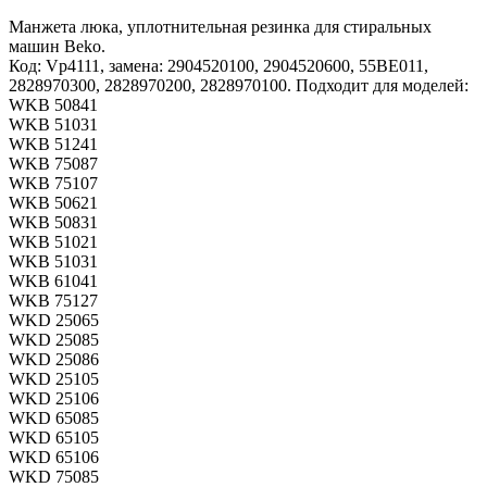
Манжета люка, уплотнительная резинка для стиральных
машин Beko.
Код: Vp4111, замена: 2904520100, 2904520600, 55BE011,
2828970300, 2828970200, 2828970100. Подходит для моделей:
WKB 50841
WKB 51031
WKB 51241
WKB 75087
WKB 75107
WKB 50621
WKB 50831
WKB 51021
WKB 51031
WKB 61041
WKB 75127
WKD 25065
WKD 25085
WKD 25086
WKD 25105
WKD 25106
WKD 65085
WKD 65105
WKD 65106
WKD 75085