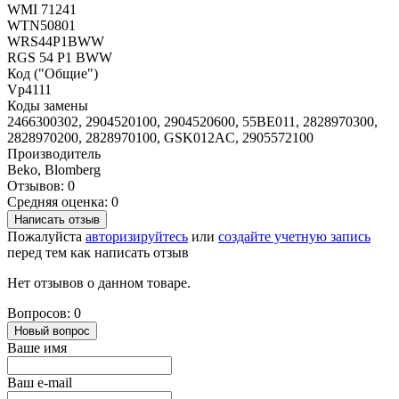
WMI 71241
WTN50801
WRS44P1BWW
RGS 54 P1 BWW
Код ("Общие")
Vp4111
Коды замены
2466300302, 2904520100, 2904520600, 55BE011, 2828970300,
2828970200, 2828970100, GSK012AC, 2905572100
Производитель
Beko, Blomberg
Отзывов: 0
Средняя оценка: 0
Написать отзыв
Пожалуйста
авторизируйтесь
или
создайте учетную запись
перед тем как написать отзыв
Нет отзывов о данном товаре.
Вопросов: 0
Новый вопрос
Ваше имя
Ваш e-mail