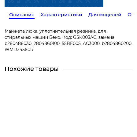
Описание
Характеристики
Для моделей
Отз
Манжета люка, уплотнительная резинка, для
стиральных машин Беко. Код: GSK003AC, замена
b280486030. 2804860100. 55BE005. AC3000. b2804860200.
WMD24560R
Похожие товары