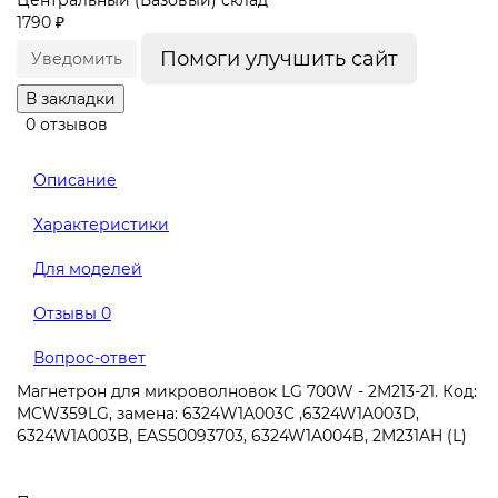
Центральный (Базовый) склад
1790 ₽
Помоги улучшить сайт
Уведомить
В закладки
0 отзывов
Описание
Характеристики
Для моделей
Отзывы
0
Вопрос-ответ
Магнетрон для микроволновок LG 700W - 2M213-21. Код:
MCW359LG, замена: 6324W1A003C ,6324W1A003D,
6324W1A003B, EAS50093703, 6324W1A004B, 2M231AH (L)