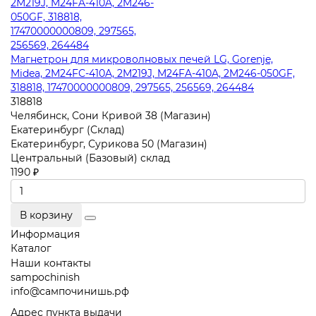
Магнетрон для микроволновых печей LG, Gorenje,
Midea, 2M24FC-410A, 2M219J, M24FA-410A, 2M246-050GF,
318818, 17470000000809, 297565, 256569, 264484
318818
Челябинск, Сони Кривой 38 (Магазин)
Екатеринбург (Склад)
Екатеринбург, Сурикова 50 (Магазин)
Центральный (Базовый) склад
1190 ₽
В корзину
Информация
Каталог
Наши контакты
sampochinish
info@сампочинишь.рф
Адрес пункта выдачи