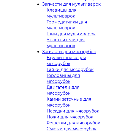
Запчасти для мультиварок
Клавишы для
мультиварок
Термодатчики для
мультиварок
Тэны для мультиварок
Уплотнители для
мультиварок
Запчасти для мясорубок
Втулки шнека для
мясорубок
Гайки для мясорубок
Горловины для
мясорубок
Двигатели для
мясорубок
Камни заточные для
мясорубок
Насадки для мясорубок
Ножи для мясорубок
Решетки для мясорубок
Смазки для мясорубок