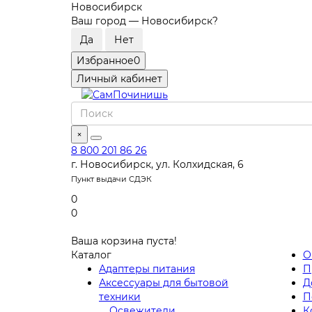
Новосибирск
Ваш город —
Новосибирск
?
Избранное
0
Личный кабинет
×
8 800 201 86 26
г. Новосибирск, ул. Колхидская, 6
Пункт выдачи СДЭК
0
0
Ваша корзина пуста!
Каталог
О
Адаптеры питания
П
Аксессуары для бытовой
Д
техники
П
Освежители
К