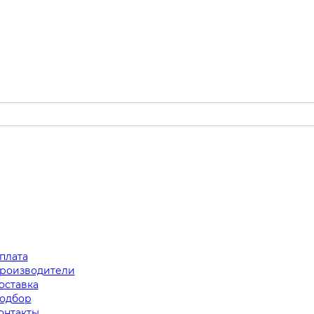
плата
роизводители
оставка
одбор
онтакты