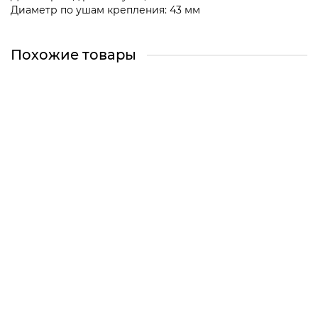
Диаметр по ушам крепления: 43 мм
Похожие товары
Горловина мясорубки Moulinex, Tefal (Корпус шнека,
Мясоприемник) SS-989841, MS030
MS030
Челябинск, Сони Кривой 38 (Магазин)
Екатеринбург (Склад)
Екатеринбург, Сурикова 50 (Магазин)
Центральный (Базовый) склад