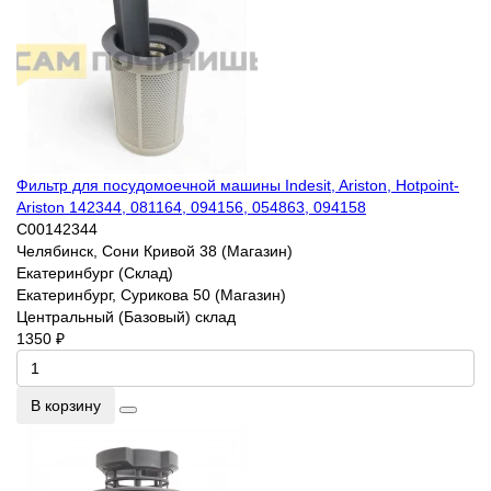
Фильтр для посудомоечной машины Indesit, Ariston, Hotpoint-
Ariston 142344, 081164, 094156, 054863, 094158
C00142344
Челябинск, Сони Кривой 38 (Магазин)
Екатеринбург (Склад)
Екатеринбург, Сурикова 50 (Магазин)
Центральный (Базовый) склад
1350 ₽
В корзину