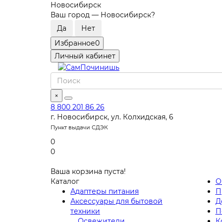
Новосибирск
Ваш город —
Новосибирск
?
Избранное
0
Личный кабинет
×
8 800 201 86 26
г. Новосибирск, ул. Колхидская, 6
Пункт выдачи СДЭК
0
0
Ваша корзина пуста!
Каталог
О
Адаптеры питания
П
Аксессуары для бытовой
Д
техники
П
Освежители
К