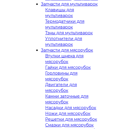
Запчасти для мультиварок
Клавишы для
мультиварок
Термодатчики для
мультиварок
Тэны для мультиварок
Уплотнители для
мультиварок
Запчасти для мясорубок
Втулки шнека для
мясорубок
Гайки для мясорубок
Горловины для
мясорубок
Двигатели для
мясорубок
Камни заточные для
мясорубок
Насадки для мясорубок
Ножи для мясорубок
Решетки для мясорубок
Смазки для мясорубок