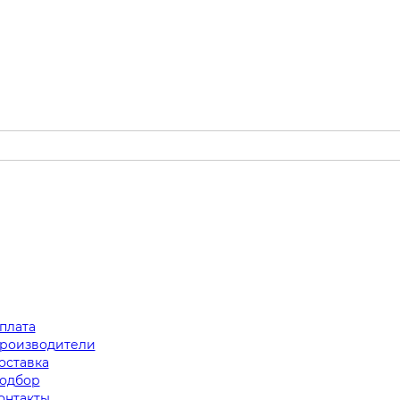
плата
роизводители
оставка
одбор
онтакты